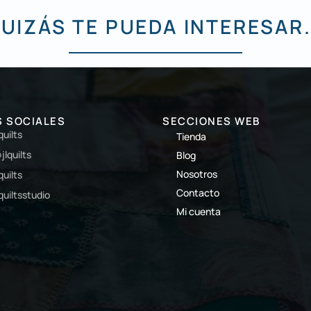
UIZÁS TE PUEDA INTERESAR.
S SOCIALES
SECCIONES WEB
lquilts
Tienda
jlquilts
Blog
Nosotros
lquilts
Contacto
lquiltsstudio
Mi cuenta