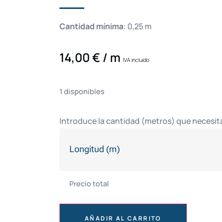
Cantidad mínima
:
0,25
m
14,00
€
/ m
IVA incluido
1 disponibles
Introduce la cantidad (metros) que necesit
Longitud (m)
Precio total
AÑADIR AL CARRITO