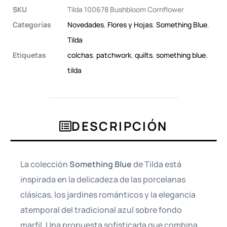
SKU
Tilda 100678 Bushbloom Cornflower
Categorías
Novedades
,
Flores y Hojas
,
Something Blue
,
Tilda
Etiquetas
colchas
,
patchwork
,
quilts
,
something blue
,
tilda
DESCRIPCIÓN
La colección
Something Blue
de Tilda está
inspirada en la delicadeza de las porcelanas
clásicas, los jardines románticos y la elegancia
atemporal del tradicional azul sobre fondo
marfil. Una propuesta sofisticada que combina