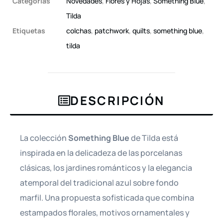
Categorías
Novedades
,
Flores y Hojas
,
Something Blue
,
Tilda
Etiquetas
colchas
,
patchwork
,
quilts
,
something blue
,
tilda
DESCRIPCIÓN
La colección
Something Blue
de Tilda está
inspirada en la delicadeza de las porcelanas
clásicas, los jardines románticos y la elegancia
atemporal del tradicional azul sobre fondo
marfil. Una propuesta sofisticada que combina
estampados florales, motivos ornamentales y