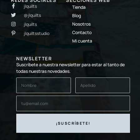
REDES SOCIALES
SECCIONES WEB
jlquilts
Tienda
@jlquilts
Blog
Nosotros
jlquilts
Contacto
jlquiltsstudio
Mi cuenta
NEWSLETTER
Suscríbete a nuestra newsletter para estar al tanto de
todas nuestras novedades.