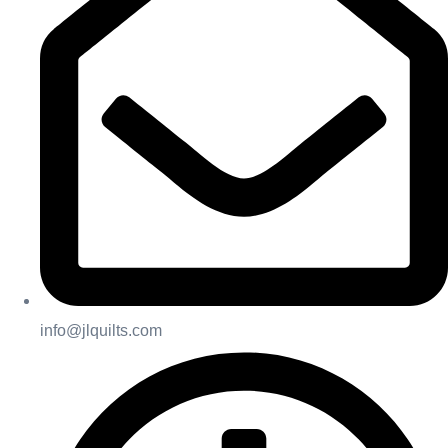
info@jlquilts.com