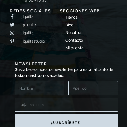
10:00 - 13:30
REDES SOCIALES
SECCIONES WEB
jlquilts
Tienda
@jlquilts
Blog
Nosotros
jlquilts
Contacto
jlquiltsstudio
Mi cuenta
NEWSLETTER
Suscríbete a nuestra newsletter para estar al tanto de
todas nuestras novedades.