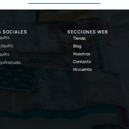
S SOCIALES
SECCIONES WEB
lquilts
Tienda
jlquilts
Blog
Nosotros
lquilts
Contacto
lquiltsstudio
Mi cuenta