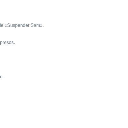
s de «Suspender Sam».
mpresos.
ho