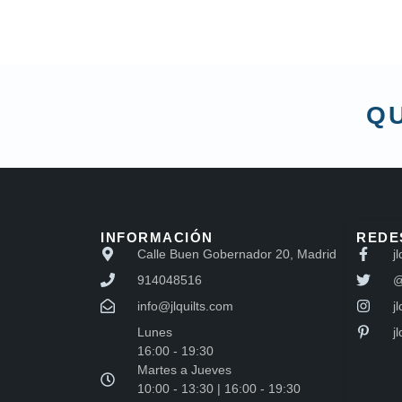
QU
INFORMACIÓN
REDE
Calle Buen Gobernador 20, Madrid
jl
914048516
@
info@jlquilts.com
jl
Lunes
j
16:00 - 19:30
Martes a Jueves
10:00 - 13:30 | 16:00 - 19:30