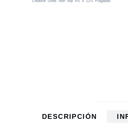
Creative Grids Non slip 4½ x 12½ Pulgadas
DESCRIPCIÓN
IN