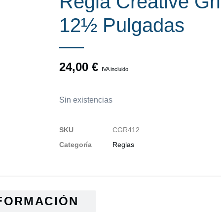
Regla Creative Gr
12½ Pulgadas
24,00
€
IVA incluido
Sin existencias
SKU
CGR412
Categoría
Reglas
FORMACIÓN